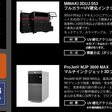
MIMAKI 3DUJ-553
フルカラーUV硬化インク
3DUJ-553はミマキエンジニア
ット方式3Dプリンタとして開発さ
造形時に1000万色以上の彩色を
ー着色が必要です）
モックアップ、カラーサンプル、フ
ProJet® MJP 3600 MAX
マルチインクジェット3D
ProJet® MJP 3600 MAX
3Dプリンタで強度・耐熱性・安全
特に、造形表面の面の滑らかさ・エ
み付けパーツの動作確認などが適し
あらゆる用途に活用できる、プロフ