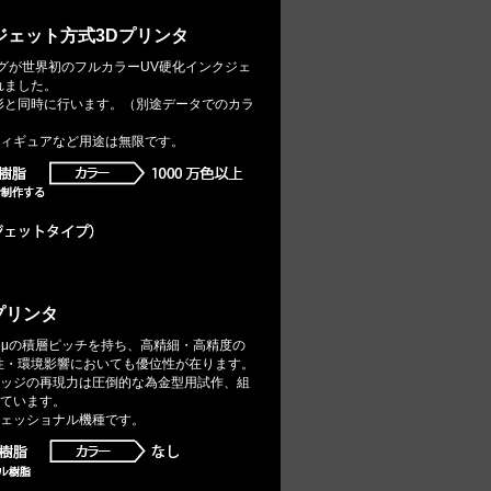
ジェット方式3Dプリンタ
リングが世界初のフルカラーUV硬化インクジェ
れました。
造形と同時に行います。（別途データでのカラ
ィギュアなど用途は無限です。
プリンタ
は、最高16μの積層ピッチを持ち、高精細・高精度の
性・環境影響においても優位性が在ります。
ッジの再現力は圧倒的な為金型用試作、組
ています。
ェッショナル機種です。