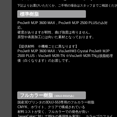
下記よりお選びいただくか、ご不明の場合はスタッフまでご相談くだ
標準樹脂
ProJet® MJP 3600 MAX，ProJet® MJP 2500 PLUSのみ対
応。
硬度がありますが靭性、曲げ強度は有りません。
原型や表面加工には向いた素材となっております。
【提供材料 ※機種ごとに異なります】
ProJet® MJP 3600 MAX：VisiJet®M3 Crystal ProJet® MJP
2500 PLUS：VisiJet® M2R-TN ※VisiJet® M2R-TNは脱脂処理
後（白くなります）のお渡しです。
フルカラー樹脂
（3DUJ-553のみ）
国産3Dプリンタの3DUJ-553専用のフルカラー樹脂
CMYK、ホワイト、クリアで構成されている
材料コストが安く、フルカラーでの発色が良い
JapanColorに対して89％の再現性を実現し、カラープロファイ