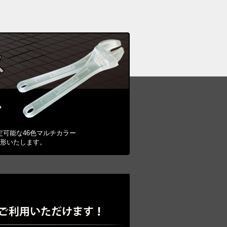
。
定可能な46色マルチカラー
造形いたします。