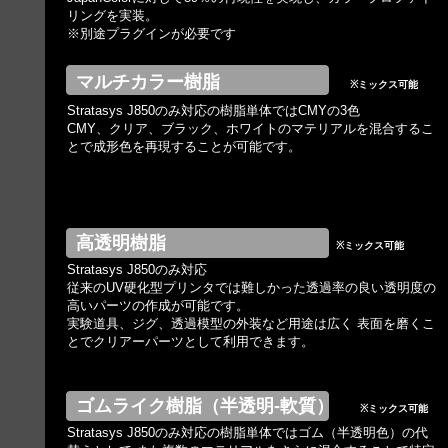
リングを実装。
※別途プラグインが必要です
マルチカラー樹脂
※ミックス可能
Stratasys J850のみ対応の樹脂単体ではCMYの3色
CMY、クリア、ブラック、ホワイトのマテリアルを混合するこ
とで成形色を再現することが可能です。
高透明樹脂
※ミックス可能
Stratasys J850のみ対応
従来のUV硬化型プリンタでは難しかった透過率の良い透明度の
高いパーツの作成が可能です。
実験道具、ジグ、透過模型の外装など用途は広く 表面を磨くこ
とでクリアーパーツとして利用できます。
ゴムライク樹脂（半透明-軟質）
※ミックス可能
Stratasys J850のみ対応の樹脂単体ではゴム（半透明色）の代