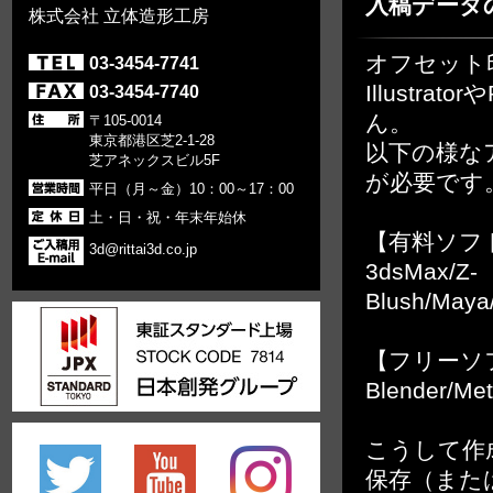
入稿データ
株式会社 立体造形工房
オフセット
03-3454-7741
Illustr
03-3454-7740
ん。
〒105-0014
東京都港区芝2-1-28
以下の様なア
芝アネックスビル5F
が必要です
平日（月～金）10：00～17：00
土・日・祝・年末年始休
【有料ソフ
3d@rittai3d.co.jp
3dsMax/Z-
Blush/Maya
【フリーソ
Blender/Me
こうして作
保存（また