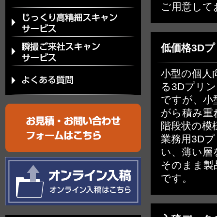
ご用意して
低価格3D
小型の個人
る3Dプリ
ですが、小
がら積み重
階段状の模
業務用3D
い、薄い層
そのまま製
です。