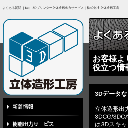
よくある質問 ｜faq｜3Dプリンター立体造形出力サービス｜株式会社 立体造形工房
お客様よ
役立つ情
3Dデータ
立体造形出力
3DCG/3
は3Dスキ